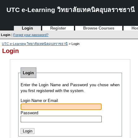
UTC e-Learning วิทยาลัยเทคนิคอุบลราชธานี
Login
Register
Browse Courses
Ho
Login
|
Forgot your password?
UTC e-Learning วิทยาลัยเทคนิคอุบลราชธานี
> Login
Login
Login
Enter the Login Name and Password you chose when
you first registered with the system.
Login Name or Email
Password